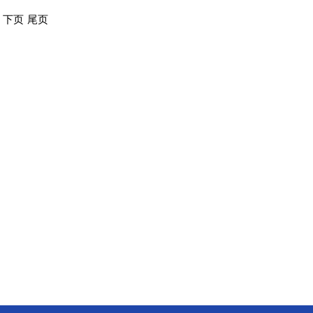
下页
尾页