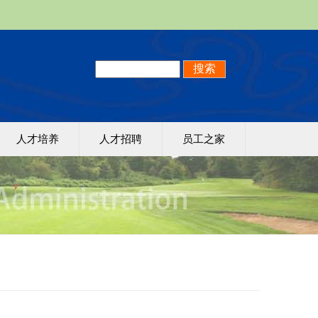
人才培养
人才招聘
员工之家