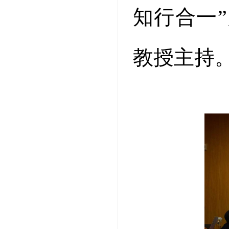
知行合一
教授主持