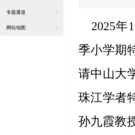
专题通道
2025
网站地图
季小学期
请中山大
珠江学者
孙九霞教授