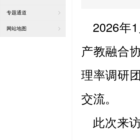
专题通道
2026
网站地图
产教融合协
理率调研团
交流。
此次来访